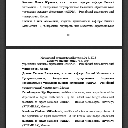
Козлова  Ольга  Юрьевна
,  к.т.н.,  доцент  кафедры  кафедры  Высшей 
математики 
-
3, Федеральное государственное бюджетное образовательное 
учреждение высшего образования «МИРЭА 
–
Российский технологический 
университет»
,
М
осква
Евсеева  Ольга  А
лексеевна
,  старший  преподаватель  кафедры  Высшей 
Математики 
-
3, Федеральное государственное бюджетное образовательное 
10
Московский экономический журнал. No 
6
. 202
4
Moscow economic journal. No 
6
. 202
4
учреждение высшего образования «МИРЭА 
–
Российский технологический 
университет»
,
М
осква
Дутчак  Татьяна  Валерьевна
, 
ассистент
кафедры  Высшей  Матема
тики  и 
Программирования,    Федеральное    государственное    бюджетное 
образовательное учреждение высшего образования «МИРЭА 
–
Российский 
технологический университет»
,
М
осква
Paraskevopulo Olga Rigasovna, 
candidate of sciences, associate professor of the 
department  of 
higher  mathematics 
-
3,  the  Federal  state  budget  educational 
institution  of  higher  education  «MIREA 
—
Russian  technological  university» 
(RTU MIREA)
, Moscow
Keselman  Vladimir  Mikhailovich
, 
candidate  of  sciences,  associate  professor  of 
the  department  of  higher 
mathematics 
-
3,  the  Federal  state  budget  educational 
institution  of  higher  education  «MIREA 
—
Russian  technological  university» 
(RTU MIREA)
, Moscow