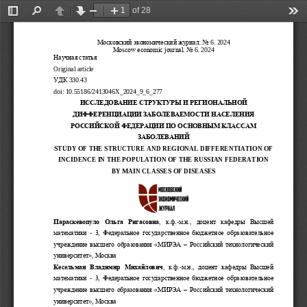
of 28
Toggle
Find
Previous
Next
Zoom
Zoom
Too
Sidebar
Out
In
Московский экономический журнал. No 
6
. 202
4
Moscow economic journal. No 
6
. 202
4
Научная
статья
Original
article
УДК
330.43
doi
: 
10.55186/2413046X_2024_9_6_277
ИССЛЕДОВАНИЕ
СТРУКТУРЫ
И
РЕГИОНАЛЬНОЙ
ДИФФЕРЕНЦИАЦИИ
ЗАБОЛЕВАЕМОСТИ
НАСЕЛЕНИЯ
РОССИЙСКОЙ
ФЕДЕРАЦИИ
ПО
ОСНОВНЫМ
КЛАССАМ
ЗАБОЛЕВАНИЙ
STUDY OF THE STRUCTURE AND REGIONAL 
DIFFERENTIATION OF 
INCIDENCE IN THE POPULATION OF THE RUSSIAN FEDERATION 
BY MAIN CLASSES OF DISEASES
Параскевопуло  Ольга  Ригасовна
,  к.ф.
-
м.н.,  доцент  кафедры  Высшей 
математики 
-
3, Федеральное государственное бюджетное образовательное 
учреждение высшего 
образования «МИРЭА 
–
Российский технологический 
университет»
,
М
осква
Кесельман  Владимир  Михайлович
,  к.ф.
-
м.н.,  доцент  кафедры  Высшей 
математики 
-
3, Федеральное государственное бюджетное образовательное 
учреждение высшего образования «МИРЭА 
–
Российский 
технологический 
университет»
,
М
осква