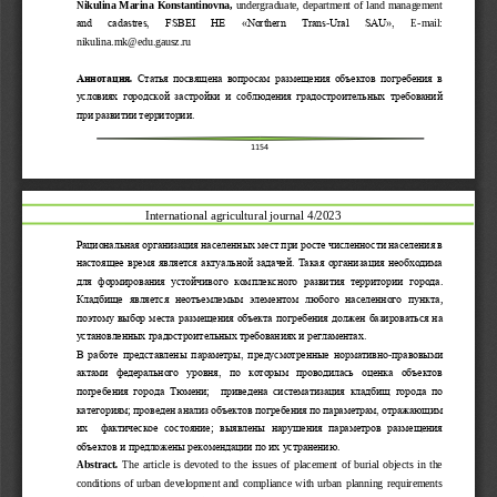
Nikulina Marina Konstantinovna
, 
undergraduate
, department of land management 
and   cadastres,   FSBEI   HE   «Northern   Trans
-
Ural   SAU», 
E
-
mail: 
niku
lina.mk@edu.gausz.ru
Аннотация
.
Статья посвящена вопросам размещения объектов погребения в 
условиях  городской  застройки  и  соблюдения  градостроительных  требований 
при развитии территории.
1154
International agricultural journal 4/2023
Рациональная организация населенных мест при росте 
численности населения в 
настоящее время является актуальной задачей. Такая организация необходима 
для  формирования  устойчивого  комплексного  развития  территории
города
. 
Кладбище  является  неотъемлемым  элементом  любого  населенного  пункта
, 
поэтому выбор места 
размещения объекта
погребения должен базироваться на 
установленных градостроительных требованиях и регламентах.
В работе представлены параметры, предусмотренные нормативно
-
правовыми 
актами  федерального  уровня,  по  которым  проводилась  оценка  объектов 
погребе
ния  города  Тюмени
;
приведена  систематизация  кладбищ  города  по 
категориям
проведен анализ объектов погребения по параметрам, отражающим 
;
их    фактическое  состояние
выявлены  нарушения  параметров  размещения 
;
объектов и предложены рекомендации по их устранению
. 
Abstract
.
The  article  is  devoted  to  the  issues  of  placement  of  burial  objects  in  the 
conditions  of  urban  development  and  compliance  with  urban  planning  requirements 