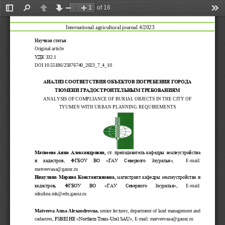
of 16
Toggle
Find
Previous
Next
Zoom
Zoom
Too
Sidebar
Out
In
International agricultural journal 4/2023
Научная
статья
Original article
УДК
332.1
DOI 10.55186/25876740_2023_7_4_10
АНАЛИЗ СООТВЕТСТВИЯ ОБЪЕКТОВ ПОГРЕБЕНИЯ ГОРОДА 
ТЮМЕНИ ГРАДОСТРОИТЕЛЬНЫМ ТРЕБОВАНИЯМ 
ANALYSIS OF COMPLIANCE OF BURIAL OBJECTS IN THE CITY OF 
TYUMEN WITH URBAN PLANNING REQUIREMENTS
Матвеева Анна Александровна, 
ст. преподаватель кафедры землеустройства 
и  кадастров,
ФГБОУ  ВО  «ГАУ  Северного  Зауралья», 
E
-
mail
: 
matveevaaa
@
gausz
.
ru
Никулина Марина Константиновна, 
магистрант кафедры 
землеустройства и 
кадастров
, 
ФГБОУ   ВО   «ГАУ
Северного   Зауралья»
,
E
-
mail
: 
nikulina
.
mk
@
edu
.
gausz
.
ru
Matveeva Anna Alexandrovna, 
senior lecturer, department of land management and 
cadastres
, FSBEI HE «Northern Trans
-
Ural SAU»,
E
-
mail: 
matveevaaa@gausz.ru