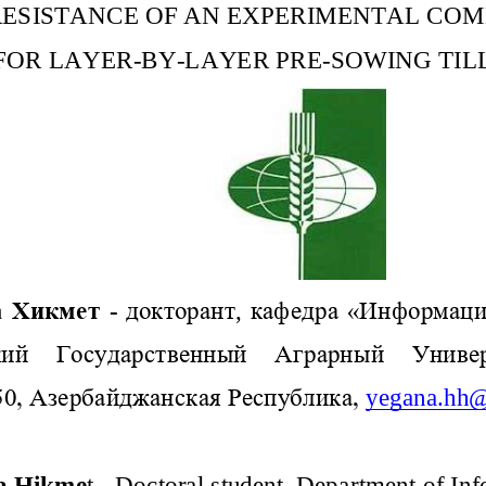
RESISTANCE OF AN EXPERIMENTAL COM
FOR LAYER
-
BY
-
LAYER PRE
-
SOWING TIL
а Хикмет 
-
доктор
ант
,
кафедра
«Информаци
кий  Государственный  Аграрный  Универ
0, 
Азербайджанская Республика, 
yegana
.
hh
a
Hikme
t
-
Doctoral
student
,
Department
of
Inf