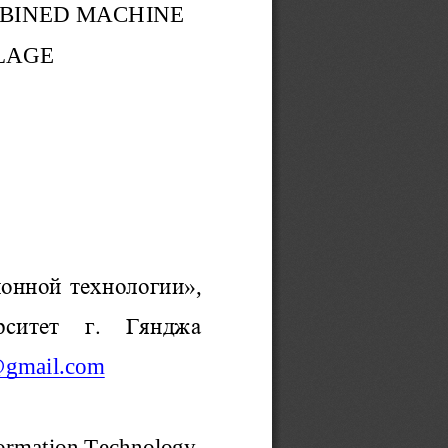
BINED MACHINE 
LAGE
онной тех
нологии»
, 
ситет  г.  Гянджа 
@
g
mail.com
ormation
Technology,