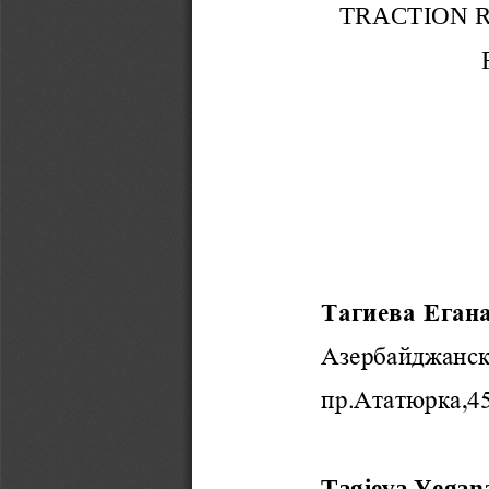
TRACTION 
Тагиева Еган
Азербайджанс
пр.Ататюрка,45
Tagieva
Yegan