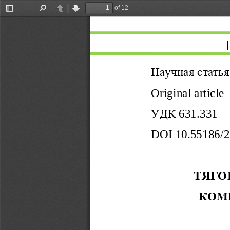
of 12
Toggle
Find
Previous
Next
Sidebar
Научная
статья
Original article
УДК
631.331
DOI 10.55186/
ТЯГО
КОМ