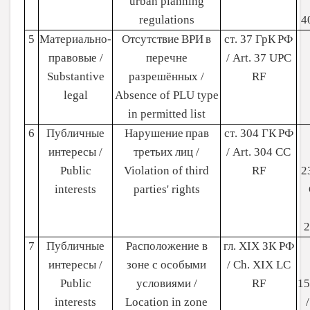
urban planning
regulations
4
5
Материально-
Отсутствие
ВРИ
в
ст
. 37
ГрК
РФ
правовые /
перечне
/ Art. 37 UPC
Substantive
разрешённых
/
RF
legal
Absence of PLU type
in permitted list
6
Публичные
Нарушение
прав
ст
. 304
ГК
РФ
интересы /
третьих
лиц
/
/ Art. 304 CC
Public
Violation of third
RF
2
interests
parties' rights
2
7
Публичные
Расположение в
гл. XIX ЗК РФ
интересы /
зоне с особыми
/ Ch. XIX LC
Public
условиями /
RF
15
interests
Location in zone