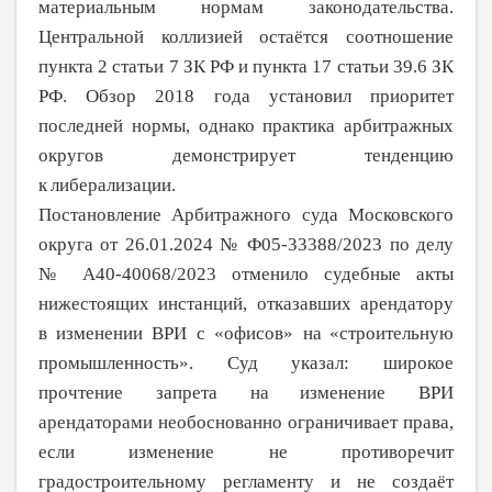
материальным нормам законода­тельства.
Центральной коллизией остаётся соотношение
пункта 2 статьи 7 ЗК РФ и пункта 17 статьи 39.6 ЗК
РФ. Обзор 2018 года установил приоритет
последней нормы, однако практика арбитражных
округов демонстрирует тенденцию
к
либерализации.
Постановление Арбитражного суда Московского
округа от 26.01.2024 № Ф05-33388/2023 по делу
№ А40-40068/2023 отменило судебные акты
нижестоящих ин­станций, отказавших арендатору
в
измене­нии ВРИ с «офисов» на
«строительную
промышленность». Суд указал: широкое
прочтение запрета на
изменение ВРИ
арендаторами необоснованно ограничивает права,
если изменение не противоречит
градостроительному регламенту и не создаёт