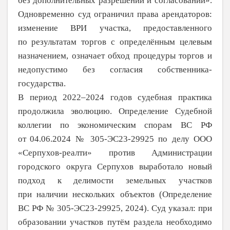
без
дополнительных разрешений и согласований».
Одновременно суд ограни­чил права арендаторов:
изменение ВРИ участка, предоставленного
по
результатам торгов с определённым целевым
назначе­нием, означает обход процедуры торгов и
недопустимо без
согласия собственника-
государства.
В период 2022–2024 годов судебная практика
продолжила эволюцию. Определе­ние Судебной
коллегии по
экономическим спорам ВС РФ
от
04.06.2024 № 305-ЭС23-29925 по делу ООО
«Серпухов-реалти» про­тив Администрации
городского округа Серпухов выработало новый
подход к
дели­мости земельных участков
при
наличии нескольких объектов (Определение
ВС РФ № 305-ЭС23-29925, 2024). Суд указал: при
образовании участков путём раздела необхо­димо