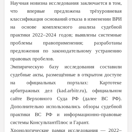
Научная новизна исследования заключается в том,
что впервые предложена трёхуровневая
классификация оснований отказа в изменении ВРИ
на основе комплексного анализа судебной
практики 2022–2024 годов; выявлены системные
проблемы правоприменения; разработаны
предложения по законодательному устране­нию
правовых пробелов.
Эмпирическую базу исследования составили
судебные акты, размещённые в
открытом доступе
на официальных порта­лах: Картотеке
арбитражных дел (kad.arbitr.ru), официальном
сайте Верхов­ного Суда РФ (далее ВС РФ).
Дополни­тельно использовались обзоры судебной
практики ВС РФ и информационно-право­вые
системы КонсультантПлюс и Гарант.
Хронологические рамки исследования — 2022–