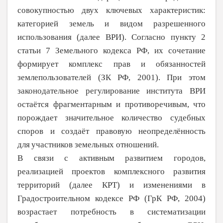
совокупностью двух ключевых характе­ристик:
категорией земель и видом разре­шенного
использования (далее ВРИ). Согласно пункту 2
статьи 7 Земельного кодекса РФ, их сочетание
формирует комплекс прав и обязанностей
землепользо­вателей (ЗК РФ, 2001). При этом
законода­тельное регулирование института ВРИ
остаётся фрагментарным и противоречивым, что
порождает значительное количество судебных
споров и создаёт правовую не­определённость
для
участников земельных отношений.
В связи с активным развитием городов,
реализацией проектов комплексного разви­тия
территорий (далее КРТ) и изменениями в
Градостроительном кодексе РФ (ГрК РФ, 2004)
возрастает потребность в
систематиза­ции