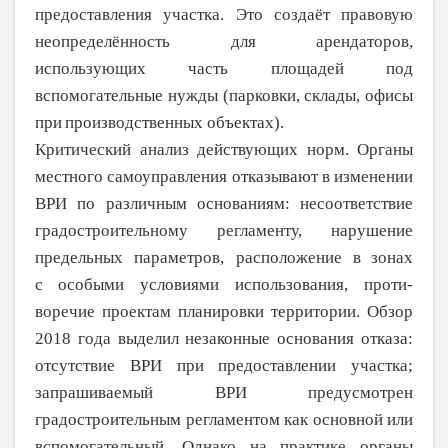
предоставления участка. Это создаёт правовую
неопределённость для
арендаторов,
использующих часть пло­щадей под
вспомогательные нужды (пар­ковки, склады, офисы
при
производствен­ных объектах).
Критический анализ действующих норм. Органы
местного самоуправления отказывают в изменении
ВРИ по различным основаниям: несоответствие
градострои­тельному регламенту, нарушение
предель­ных параметров, расположение в
зонах
с
особыми условиями использования, проти­
воречие проектам планировки территории. Обзор
2018 года выделил незаконные основания отказа:
отсутствие ВРИ при
предоставлении участка;
запрашивае­мый ВРИ предусмотрен
градостроительным регламентом как основной или
вспомога­тельный. Однако на
практике органы