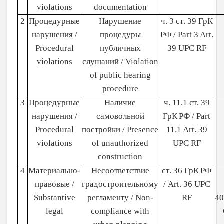
violations
documentation
2
Процедурные
Нарушение
ч
. 3
ст
. 39
ГрК
нарушения /
процедуры
РФ
/ Part 3 Art.
Procedural
публичных
39 UPC RF
violations
слушаний
/ Violation
of public hearing
procedure
3
Процедурные
Наличие
ч
. 11.1
ст
. 39
нарушения /
самовольной
ГрК
РФ
/ Part
Procedural
постройки
/ Presence
11.1 Art. 39
violations
of unauthorized
UPC RF
construction
4
Материально-
Несоответствие
ст
. 36
ГрК
РФ
правовые /
градостроительному
/ Art. 36 UPC
Substantive
регламенту / Non-
RF
40
legal
compliance with