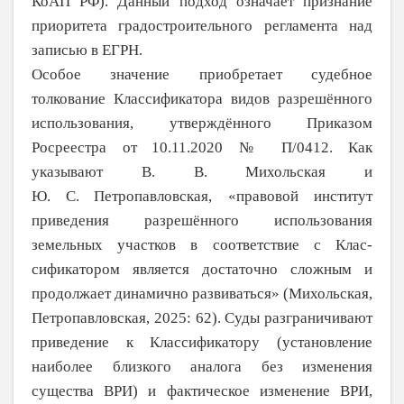
КоАП РФ). Данный подход означает признание
приоритета градостроительного регламента над
записью в ЕГРН.
Особое значение приобретает судебное
толкование Классификатора видов разре­шённого
использования, утверждённого Приказом
Росреестра от
10.11.2020 № П/0412. Как
указывают В.
В.
Михольская и
Ю.
С.
Петропавловская, «правовой институт
приведения разрешённого использования
земельных участков в соответствие с Клас­
сификатором является достаточно сложным и
продолжает динамично развиваться» (Михольская,
Петропавловская, 2025: 62). Суды разграничивают
приведение к
Класси­фикатору (установление
наиболее близкого аналога без изменения
существа ВРИ) и фактическое изменение ВРИ,