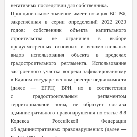
негативных последствий для собственника.
Принципиальное значение имеет позиция ВС РФ,
закреплённая в серии опре­делений 2022–2023
годов: собственник объекта капитального
строительства не
ограничен в выборе
предусмотренных основных и вспомогательных
видов исполь­зования объекта в пределах
градостроитель­ного регламента. Использование
застроен­ного участка вопреки зафиксированному
в
Едином государственном реестре недвижимости
(далее — ЕГРН) ВРИ, но в
соответствии
с
градостроительным регламентом
территориальной зоны, не
образует состава
административного пра­вонарушения по
статье 8.8
Кодекса Россий­ской Федерации
об
административных правонарушениях (далее —