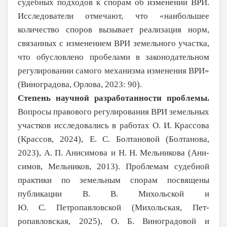
судебных подходов к
спорам об измене­нии ВРИ.
Исследователи отмечают, что «наибольшее
количество споров вызывает реализация норм,
связанных с изменением ВРИ земельного участка,
что обусловлено пробелами в
законодательном
регулирова­нии самого механизма изменения ВРИ»
(Виноградова, Орлова, 2023: 90).
Степень научной разработанности проблемы.
Вопросы правового регулирова­ния ВРИ земельных
участков исследовались в работах О.
И.
Крассова
(Крассов, 2024), Е.
С.
Болтановой (Болтанова,
2023), А.
П.
Анисимова и Н.
Н.
Мельникова (Ани­
симов, Мельников, 2013). Проблемам судеб­ной
практики по
земельным спорам посвя­щены
публикации В.
В.
Михольской и
Ю.
С.
Петропавловской (Михольская, Пет­
ропавловская, 2025), О.
Б.
Виноградовой и