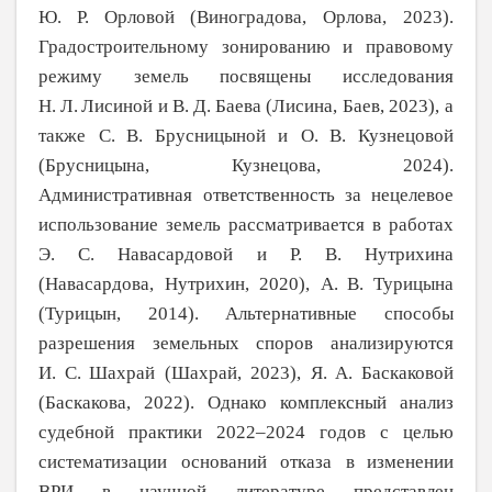
Ю.
Р.
Орловой (Виноградова, Орлова, 2023).
Градостроительному зонированию и право­вому
режиму земель посвящены исследова­ния
Н.
Л.
Лисиной и В.
Д.
Баева (Лисина, Баев, 2023), а
также С.
В.
Брусницыной и О.
В.
Кузнецовой
(Брусницына, Кузнецова, 2024).
Административная ответственность за
нецелевое
использование земель рассмат­ривается в работах
Э.
С.
Навасардовой и Р.
В.
Нутрихина
(Навасардова, Нутрихин, 2020), А.
В.
Турицына
(Турицын, 2014). Альтернативные способы
разрешения земельных споров анализируются
И.
С.
Шахрай (Шахрай, 2023), Я.
А.
Баскако­вой
(Баскакова, 2022). Однако комплексный анализ
судебной практики 2022–2024 годов с целью
систематизации оснований отказа в
изменении
ВРИ в научной литературе представлен