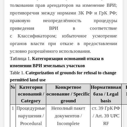
толковании прав арендаторов на изменение ВРИ;
противоречия между нормами ЗК РФ и ГрК РФ;
правовую неопределённость процедуры
приведения ВРИ в соответствие
с
Классификатором; избыточное усмотрение
органов власти при отказе в предоставлении
условно разрешённого использования.
Таблица 1.
Категоризация оснований отказа в
изменении ВРИ земельных участков
Table 1.
Categorization of grounds for refusal to change
permitted land use
№
Категория
Конкретное
Нормативная
оснований /
основание / Specific
база / Legal
Category
ground
basis
1
Процедурные
Неполный пакет
ст
. 39
ГрК
РФ
нарушения /
документов /
/ Art. 39 UPC
Procedural
Incomplete
RF