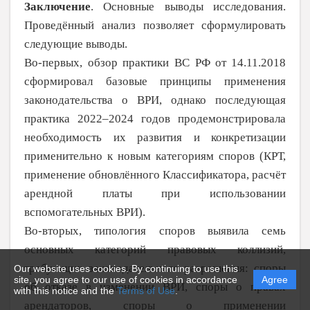
Заключение
.
Основные выводы иссле­дования.
Проведённый анализ позволяет сформулировать
следующие выводы.
Во-первых, обзор практики ВС РФ от
14.11.2018
сформировал базовые принципы применения
законодательства о
ВРИ, однако последующая
практика 2022–2024 годов продемонстрировала
необходимость их развития и конкретизации
применительно к новым категориям споров (КРТ,
применение обновлённого Классификатора, расчёт
арендной платы при использовании
вспомогательных ВРИ).
Во-вторых, типология споров выявила семь
основных категорий правовых коллизий,
требующих законодательного разрешения: споры
Our website uses cookies. By continuing to use this
site, you agree to our use of cookies in accordance
Agree
об отказе в изменении ВРИ, споры о правах
with this notice and the
Terms of Use
.
арендаторов, споры о
применении