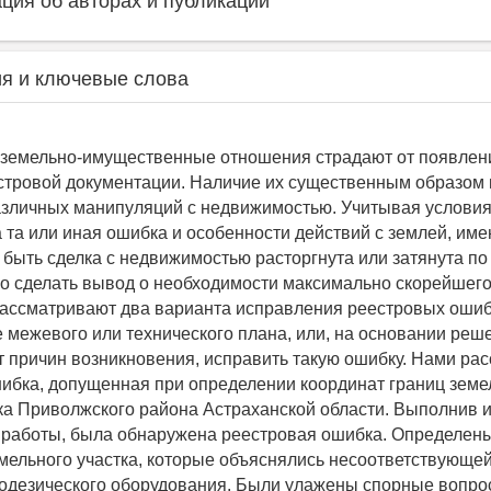
ия об авторах и публикации
я и ключевые слова
земельно-имущественные отношения страдают от появлен
стровой документации. Наличие их существенным образом 
зличных манипуляций с недвижимостью. Учитывая условия
 та или иная ошибка и особенности действий с землей, им
 быть сделка с недвижимостью расторгнута или затянута по
о сделать вывод о необходимости максимально скорейшего
Рассматривают два варианта исправления реестровых ошиб
межевого или технического плана, или, на основании реше
т причин возникновения, исправить такую ошибку. Нами ра
ибка, допущенная при определении координат границ земе
ока Приволжского района Астраханской области. Выполнив 
 работы, была обнаружена реестровая ошибка. Определен
мельного участка, которые объяснялись несоответствующе
одезического оборудования. Были улажены спорные вопро