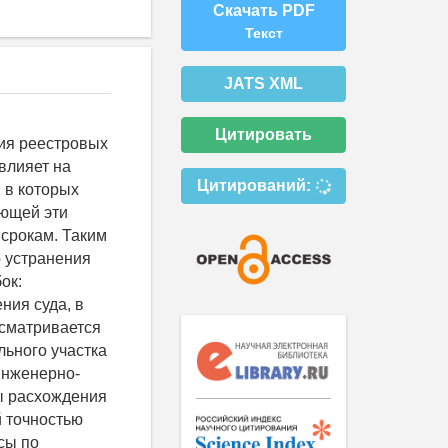
Скачать PDF
Текст
JATS XML
Цитировать
ия реестровых
влияет на
Цитирований:
 в которых
еющей эти
 срокам. Таким
 устранения
ок:
ния суда, в
ссматривается
льного участка
инженерно-
ы расхождения
й точностью
сы по