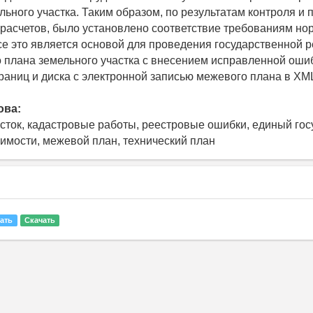
льного участка. Таким образом, по результатам контроля и 
 расчетов, было установлено соответствие требованиям н
се это является основой для проведения государственной 
 плана земельного участка с внесением исправленной оши
раниц и диска с электронной записью межевого плана в X
ова:
сток, кадастровые работы, реестровые ошибки, единый го
имости, межевой план, технический план
ать
Скачать