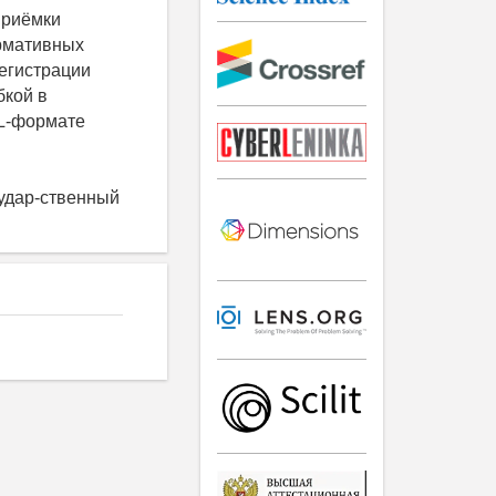
приёмки
ормативных
регистрации
бкой в
ML-формате
судар-ственный