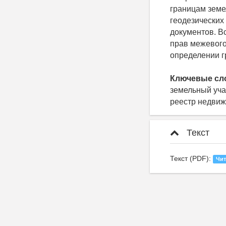
границам земе
геодезических
документов. В
прав межевого
определении г
Ключевые сл
земельный уча
реестр недвиж
Текст
Текст (PDF):
Чит