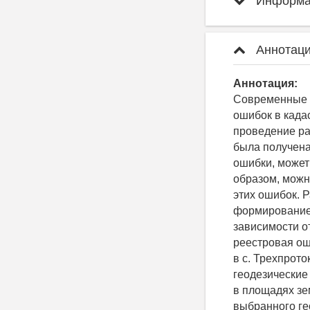
Информац
Аннотаци
Аннотация:
Современные 
ошибок в када
проведение ра
была получена
ошибки, может
образом, можн
этих ошибок. 
формирование 
зависимости о
реестровая ош
в с. Трехпрот
геодезические
в площадях зе
выбранного ге