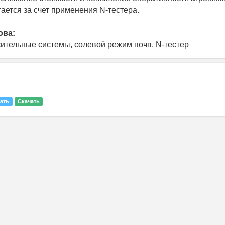
ается за счет применения N-тестера.
ова:
сительные системы, солевой режим почв, N-тестер
ать
Скачать