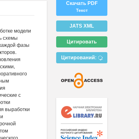
Скачать PDF
Текст
JATS XML
аботке модели
ь схемы
Цитировать
 каждой фазы
кторов.
Цитирований:
новления
скими,
иоративного
мным
ния
ческие с
отки
ля выработки
ии
орочной
этом
ческого