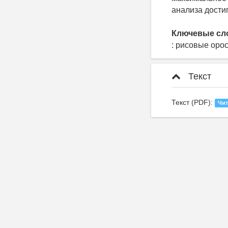
анализа достиг
Ключевые сл
: рисовые оро
Текст
Текст (PDF):
Чит