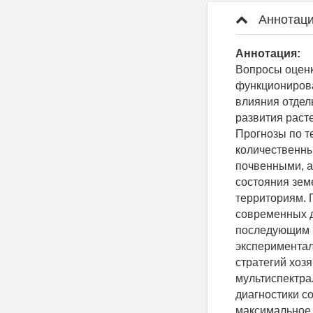
Аннотаци
Аннотация:
Вопросы оценк
функционирова
влияния отдел
развития раст
Прогнозы по т
количественны
почвенными, а
состояния зем
территориям. 
современных д
последующим и
экспериментал
стратегий хоз
мультиспектра
диагностики с
максимальное 