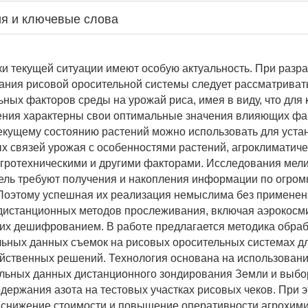
я и ключевые слова
и текущей ситуации имеют особую актуальность. При разр
ния рисовой оросительной системы следует рассматриват
ьных факторов среды на урожай риса, имея в виду, что для
ения характерны свои оптимальные значения влияющих фа
екущему состоянию растений можно использовать для уста
х связей урожая с особенностями растений, агроклиматиче
гротехническими и другими факторами. Исследования мел
ель требуют получения и накопления информации по огро
Поэтому успешная их реализация немыслима без примене
истанционных методов прослеживания, включая аэрокосми
х дешифрованием. В работе предлагается методика обраб
ьных данных съемок на рисовых оросительных системах д
яйственных решений. Технология основана на использован
льных данных дистанционного зондирования Земли и выб
одержания азота на тестовых участках рисовых чеков. При 
снижение стоимости и повышение оперативности агрохими