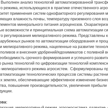
 Выполнен анализ технологий автоматизированной транс
о режима, использующихся в практике отечественного агро
итет применения систем однофакторного регулирования 
яющих влажность почвы, температуру приземного слоя воз
лементов минерального питания агроценозов. Охарактери
е возможности и принципиальная схема автоматизации с
о регулирования мелиоративного режима. Представлены 
арубежных рынков по автоматизации оборудования и проц
 мелиоративного режима, нацеленные на развитие технол
поливов и внесения удобрений/ядохимикатов с поливной в
еобходимость срочного формирования и успешного развит
о рынка технологий по цифровизации технологий комплекс
я мелиоративного режима агросистем. Сформулированы п
втоматизации технологических процессов системы растени
х землях, обеспечивающие эффективное изменение бизне
тва, повышение производительности, увеличения прибыли
дукции.
ова:
тизация, мелиоративный режим, агроэкосистема, развитие,