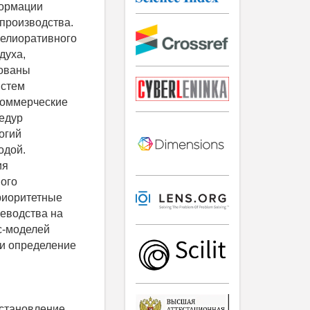
формации
производства.
мелиоративного
духа,
зованы
истем
коммерческие
едур
огий
одой.
ия
ного
риоритетные
еводства на
с-моделей
 и определение
 становление