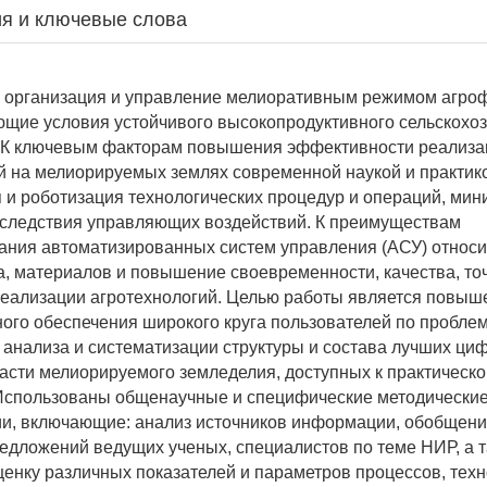
я и ключевые слова
 организация и управление мелиоративным режимом агро
щие условия устойчивого высокопродуктивного сельскохо
. К ключевым факторам повышения эффективности реализа
й на мелиорируемых землях современной наукой и практик
 и роботизация технологических процедур и операций, ми
следствия управляющих воздействий. К преимуществам
ния автоматизированных систем управления (АСУ) относи
а, материалов и повышение своевременности, качества, то
реализации агротехнологий. Целью работы является повыш
го обеспечения широкого круга пользователей по пробле
 анализа и систематизации структуры и состава лучших ци
асти мелиорируемого земледелия, доступных к практическ
Использованы общенаучные и специфические методически
и, включающие: анализ источников информации, обобщени
едложений ведущих ученых, специалистов по теме НИР, а 
ценку различных показателей и параметров процессов, техн