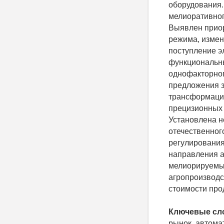
оборудования.
мелиоративног
Выявлен приор
режима, измен
поступление э
функциональны
однофакторног
предложения з
трансформации
прецизионных 
Установлена н
отечественног
регулировани
направления а
мелиорируемы
агропроизводс
стоимости про
Ключевые сл
рынок, автома