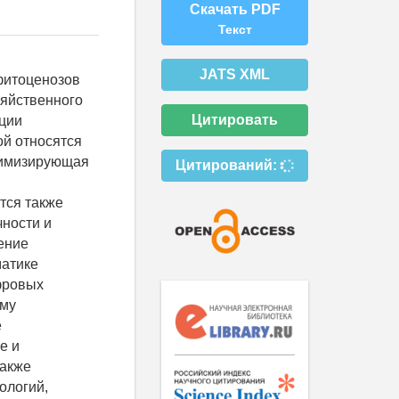
Скачать PDF
Текст
JATS XML
фитоценозов
зяйственного
Цитировать
ции
ой относятся
нимизирующая
Цитирований:
тся также
чности и
ение
матике
фровых
ому
е
е и
также
ологий,