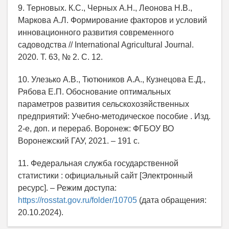
9. Терновых. К.С., Черных А.Н., Леонова Н.В.,
Маркова А.Л. Формирование факторов и условий
инновационного развития современного
садоводства // International Agricultural Journal.
2020. Т. 63, № 2. С. 12.
10. Улезько А.В., Тютюников А.А., Кузнецова Е.Д.,
Рябова Е.П. Обоснование оптимальных
параметров развития сельскохозяйственных
предприятий: Учебно-методическое пособие . Изд.
2-е, доп. и перераб. Воронеж: ФГБОУ ВО
Воронежский ГАУ, 2021. – 191 с.
11. Федеральная служба государственной
статистики : официальный сайт [Электронный
ресурс]. – Режим доступа:
https://rosstat.gov.ru/folder/10705
(дата обращения:
20.10.2024).