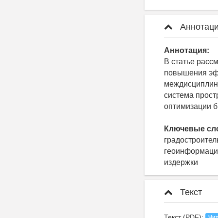
Аннотаци
Аннотация:
В статье расс
повышения эфф
междисциплин
система прост
оптимизации б
Ключевые сл
градостроител
геоинформацио
издержки
Текст
Текст (PDF):
Чит