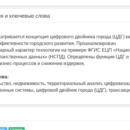
я и ключевые слова
матривается концепция цифрового двойника города (ЦДГ) к
ективности городского развития. Проанализирован
арный характер технологии на примере ФГИС ЕЦП «Нацио
ранственных данных» (НСПД). Определены функции ЦДГ и 
изнес‑процессов и снижении издержек.
ова:
ьство, недвижимость, территориальный анализ, цифровиза
нные системы, цифровой двойник города (ЦДГ), трансакц
ать
Скачать