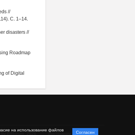
eds //
114). C. 1–14.
er disasters //
essing Roadmap
 of Digital
ласие на использование файлов
Согласен
 by Editorum,
2026
Инструкции