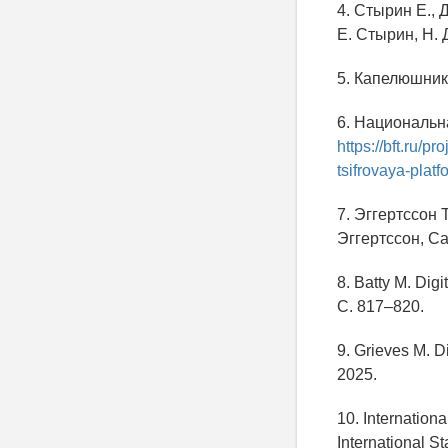
4. Стырин Е.,
Е. Стырин, Н. 
5. Капелюшнико
6. Национальн
https://bft.ru/
tsifrovaya-platf
7. Эггертссон
Эггертссон, Са
8. Batty M. Dig
C. 817–820.
9. Grieves M. D
2025.
10. Internation
International S