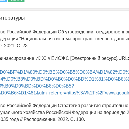
итературы
тво Российской Федерации Об утверждении государственн
дерации "Национальная система пространственных данных 
. 2021. C. 23
финансирование ИЖС // ЕИСЖС [Электронный ресурс].URL:
ai/%D0%BF%D1%80%D0%BE%D0%B5%D0%BA%D1%82%D
84%D0%B8%D0%BD%D0%B0%D0%BD%D1%81%D0%B8%
0%B0%D0%BD%D0%B8%D0%B5?
D0%B6%D1%81&utm_referrer=https%3A%2F%2Fwww.google
тво Российской Федерации Стратегия развития строительно
нального хозяйства Российской Федерации на период до 2
035 года // Распоряжение. 2022. C. 130.