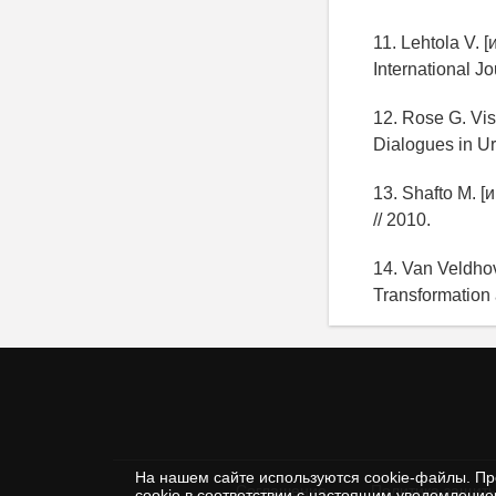
11. Lehtola V. [
International J
12. Rose G. Visu
Dialogues in U
13. Shafto M. [
// 2010.
14. Van Veldho
Transformation 
На нашем сайте используются cookie-файлы. Пр
Соглашение
Политика защиты
cookie в соответствии с настоящим уведомлени