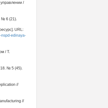
 управлении /
№ 6 (21).
есурс]. URL:
h-nspd-edinaya-
м / Т.
018. № 5 (45).
lication //
anufacturing //