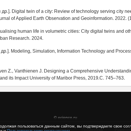
и др.]. Digital twin of a city: Review of technology serving city ne
ournal of Applied Earth Observation and Geoinformation. 2022. (
alising human life in volumetric cities: City digital twins and oth
rban Research. 2024.
и др.]. Modeling, Simulation, Information Technology and Proc
ven Z., Vanthienen J. Designing a Comprehensive Understanding
and its Impact University of Maribor Press, 2019.C. 745–763.
© ecience.ru
одолжая пользоваться данным сайтом, вы подтверждаете свое сог
 и обработки персональных данных
Поддержка
Powered
ем и
Пользовательским соглашением
.