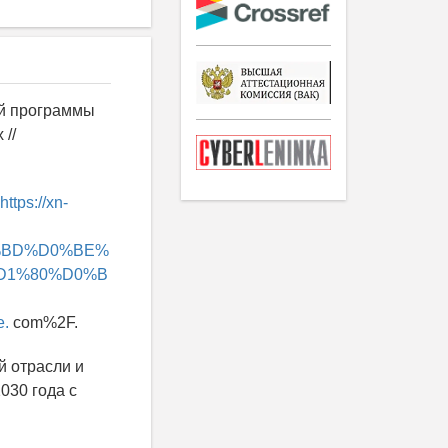
ой программы
//
https://xn-
0%BD%D0%BE%
D1%80%D0%B
.
com%2F.
й отрасли и
030 года с