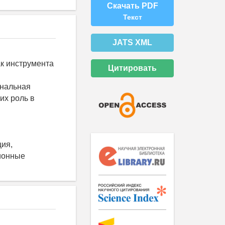
Скачать PDF
Текст
JATS XML
ак инструмента
Цитировать
нальная
их роль в
ция,
ионные