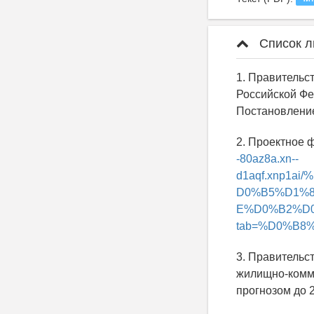
Список л
1. Правительс
Российской Фе
Постановление
2. Проектное 
-80az8a.xn--
d1aqf.xnp1
D0%B5%D1%
E%D0%B2%D
tab=%D0%B8%
3. Правительс
жилищно-комму
прогнозом до 2