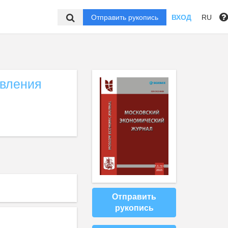
Отправить рукопись
ВХОД
RU
авления
Отправить
рукопись