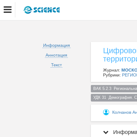
Информация
Цифровой
Аннотация
территор
Текст
Журнал:
МОСКО
Рубрики:
РЕГИО
ВАК 5.2.3  Региональна
УДК 31  Демография. С
Колчанов А
Информац