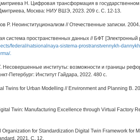
 Дмитриева Н. Цифровая трансформация в государственном
Дмитриева, Москва: НИУ ВШЭ, 2023. 209 c. С. 12-13.
в Р. Неоинституционализм // Отечественные записки. 2004. 
ая система пространственных данных // БФТ [Электронный р
projects/federal/natsionalnaya-sistema-prostranstvennykh-dannyk
orma/.
 Т. Несовершенные институты: возможности и границы рефор
нкт-Петербург: Институт Гайдара, 2022. 480 c.
ital Twins for Urban Modelling // Environment and Planning B. 2
igital Twin: Manufacturing Excellence through Virtual Factory Rep
al Organization for Standardization Digital Twin Framework for M
tandard. 2021. C. 12.