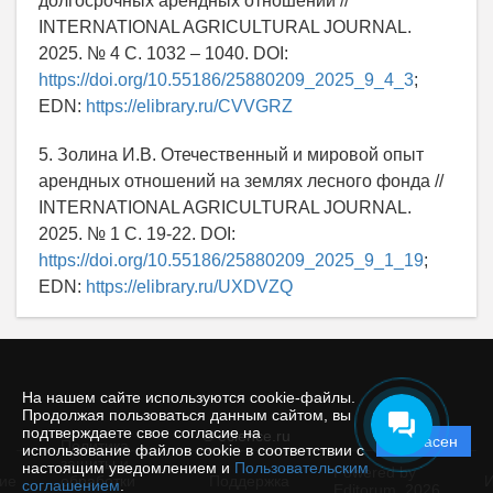
долгосрочных арендных отношений //
INTERNATIONAL AGRICULTURAL JOURNAL.
2025. № 4 С. 1032 – 1040. DOI:
https://doi.org/10.55186/25880209_2025_9_4_3
;
EDN:
https://elibrary.ru/CVVGRZ
5. Золина И.В. Отечественный и мировой опыт
арендных отношений на землях лесного фонда //
INTERNATIONAL AGRICULTURAL JOURNAL.
2025. № 1 С. 19-22. DOI:
https://doi.org/10.55186/25880209_2025_9_1_19
;
EDN:
https://elibrary.ru/UXDVZQ
На нашем сайте используются cookie-файлы.
Продолжая пользоваться данным сайтом, вы
подтверждаете свое согласие на
© ecience.ru
Согласен
Политика
использование файлов cookie в соответствии с
защиты и
настоящим уведомлением и
Пользовательским
Powered by
ие
обработки
Поддержка
И
соглашением
.
Editorum,
2026