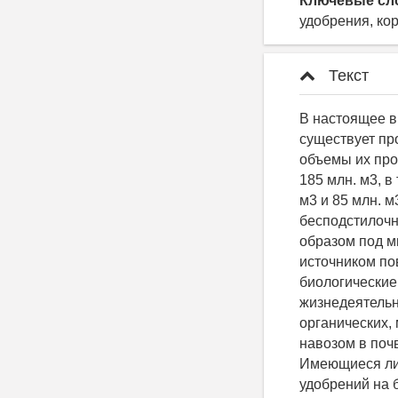
Ключевые сл
удобрения, ко
Текст
В настоящее время в связи с переводом животноводства на промышленную основу существует проблема утилизации бесподстилочного навоза, помета [1]. Ежегодные объемы их производства в хозяйствах индустриального животноводства РФ превышают 185 млн. м3, в том числе полужидкого, жидкого навоза, помета, соответственно, 48 млн. м3 и 85 млн. м3, животноводческих стоков - 52 млн. м3. Основным способом утилизации бесподстилочного навоза, помета является их использование на удобрение, главным образом под многолетние кормовые травы. Бесподстилочный навоз является важным источником повышения плодородия почв и оказывает значительное влияние на биологические свойства почв [2]. Биологическая активность характеризует жизнедеятельность микроорганизмов, связанных с процессами трансформации органических, минеральных питательных веществ, поступающих с бесподстилочным навозом в почву и является одним из важнейших показателей ее плодородия [3]. Имеющиеся литературные данные по влиянию бесподстилочного навоза и минеральных удобрений на биогенность почвы не всегда однозначны. Во многих работах установлено положительное влияние умеренных доз (≤ N300) бесподстилочного навоза и минеральных удобрений на численность и биологическую активность микроорганизмов и в целом на плодородие почвы [2,4]. Однако в хозяйствах, стараясь избавиться от огромных объемов бесподстилочного навоза, применяют данное удобрение в сверхвысоких дозах (свыше N 400) на одних и тех же полях, расположенных вблизи животноводческого предприятия. Влияние длительного применения повышенных доз бесподстилочного навоза на биогенность почвы до сих пор не изучено [3]. Цель данной работы - изучить влияние регулярного длительного применения (1983-2017 гг.) минеральных удобрений, разли