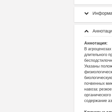
Информац
Аннотаци
Аннотация:
В агроценозах
длительного п
бесподстилочн
Указаны полож
физиологическ
биологическую
почвенных мик
навоза: резко
органического
содержание аз