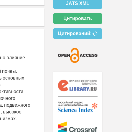
JATS XML
Цитировать
Цитирований:
ено влияние
й почвы.
ь основных
х
активности
лочного
а, подвижного
, высокое
анизмах.