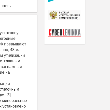
вность
влиянием бесподстилочного навоза и минеральных удобрений. отмечались как в пахотном, так и в нижележащих горизонтах (таблица 2.). Согласно литературным данным рост численности микроорганизмов в почве оказывает как отрицательное, так и положительное влияние на состояние агрофитоценоза, плодородие почвы. В условиях, благоприятствующих активизации обменных процессов, синтезу физиологически активных и гумусообразующих соединений, увеличение численности микроорганизмов способствует росту плодородия почв. Однако чрезвычайно высокое содержание в почве денитрификаторов увеличивает непроизводительные потери азота - важнейшего биогенного элемента, которые могут превысить 20% от его общего содержания в удобрениях [3]. Увеличение численности нитрифицирующих бактерий, согласно результатам многочисленных исследований, приводит к накоплению нитратов в почве, в продукции растениеводства, повышает риск загрязнения грунтовых вод [1]. Высокая обсеменненность актиномицетами, грибами, бактериями, способных синтезировать токсичные соединения, в основном фенольной природы, как правило, обусловливает снижение интенсивности обменных процессов в почве, ее энергетического потенциала [3,