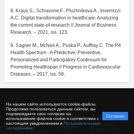
8. Kraus S., Schiavone F., Pluzhnikova A., Invernizzi
A.C. Digital transformation in healthcare: Analyzing
the current state-of-research // Journal of Business
Research. – 2021, iss. 123.
9. Sagner M., McNeil A., Puska P., Auffray C. The P4
Health Spectrum - A Predictive, Preventive,
Personalized and Participatory Continuum for
Promoting Healthspan // Progress in Cardiovascular
Diseases. – 2017, iss. 59.
На нашем сайте используются cookie-файлы.
Продолжая пользоваться данным сайтом, вы
подтверждаете свое согласие на
© ecience.ru
Согласен
Политика
использование файлов cookie в соответствии с
защиты и
настоящим уведомлением и
Пользовательским
Powered by
ие
обработки
Поддержка
И
соглашением
.
Editorum,
2026
персональных