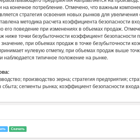
ерабатывающего предприятия направляется на производст
 и на конечное потребление. Отмечено, что важным компоне
вляется стратегия освоения новых рынков для увеличения
тавлена методика расчета коэффициента безопасности вхо
но его поведение при изменениях в объемах продаж. Отмече
ж ниже точки безубыточности коэффициент безопасности 
 значение, при объемах продаж в точке безубыточности к
принимает нулевую отметку, при объемах продаж выше точк
и наблюдается типичное положение на рынке.
ова:
зводство; производство зерна; стратегия предприятия; стра
ы сбыта; сегменты рынка; коэффициент безопасности входа
ать
Скачать