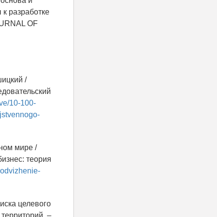
 основа и
 к разработке
OURNAL OF
шицкий /
едовательский
ive/10-100-
ajstvennogo-
ном мире /
бизнес: теория
prodvizhenie-
иска целевого
 территорий. –