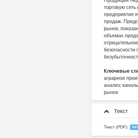
Продукция пер
торговую сеть
предприятия я
продаж. Предс
рынок, показа
объемах прода
отрицательное
безопасности 
безубыточност
Ключевые сл
аграрное прои
анализ; канал
рынок
Текст
Текст (PDF):
Чит