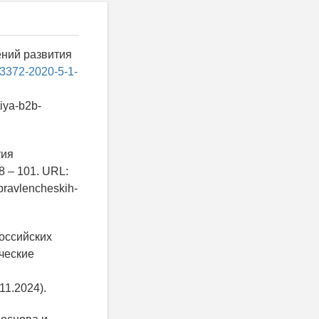
ений развития
-3372-2020-5-1-
tiya-b2b-
тия
8 – 101. URL:
upravlencheskih-
российских
ческие
11.2024).