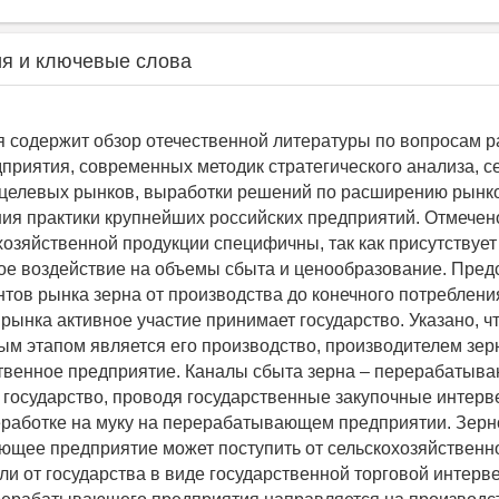
я и ключевые слова
я содержит обзор отечественной литературы по вопросам р
дприятия, современных методик стратегического анализа, с
 целевых рынков, выработки решений по расширению рынко
ия практики крупнейших российских предприятий. Отмечено
хозяйственной продукции специфичны, так как присутствует
ое воздействие на объемы сбыта и ценообразование. Пред
тов рынка зерна от производства до конечного потребления
рынка активное участие принимает государство. Указано, ч
ым этапом является его производство, производителем зер
твенное предприятие. Каналы сбыта зерна – перерабатыв
 государство, проводя государственные закупочные интерв
работке на муку на перерабатывающем предприятии. Зерн
щее предприятие может поступить от сельскохозяйственн
ли от государства в виде государственной торговой интерв