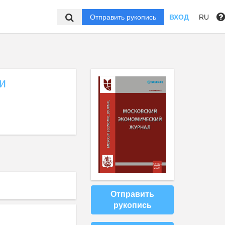
Отправить рукопись
ВХОД
RU
и
Отправить
рукопись