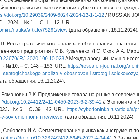
.А. Современный стратегический анализ как концептуальная
ойчивого развития экономических субъектов: новые подходы
ps://doi.org/10.29039/2409-6024-2024-12-1-1-12
/ RUSSIAN J
2024. - № 1. – С. 1 – 12. URL:
.com/ru/nauka/article/75281/view
(дата обращения: 16.11.2024).
.В. Роль стратегического анализа в обосновании стратегии
венного предприятия / О.В. Кузьменко, Л.С. Скок, А.А. Мар
/10.23670/IRJ.2020.100.10.028
// Международный научно-иссл
. - № 10. – С. 148 – 153. URL:
https://research-journal.org/arch
l-strategicheskogo-analiza-v-obosnovanii-strategii-selskoxozy
ата обращения: 16.11.2024).
., Романович В.К. Продвижение товара на рынке в современ
s://doi.org/10.24412/2411-0450-2023-6-2-39-42
// Экономика и 
023. - № 6. – С. 39 – 42. URL:
https://cyberleninka.ru/article/n/
e-v-sovremennom-mire/viewer
(дата обращения: 16.11.2024).
., Соболева И.А. Сегментирование рынка как инструмент по
 /
https://doi.org/10.32324/2412-8945-2022-4-34-41
// Развитие