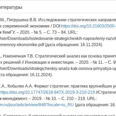
итературы
.М., Петрушина В.В. Исследование стратегических направл
в современной экономике / DOI:
https://doi.org/10.21603/2500
к КемГУ. – 2020. - № 5. – С. 73 – 84. URL:
s/User/Downloads/issledovanie-strategicheskih-napravleniy-razvi
emennoy-ekonomike.pdf (дата обращения: 16.11.2024).
., Наконечная Т.В. Стратегический анализ как основа приня
 решений // Инновации и инвестиции. – 2020. - № 11. – С. 9
s/User/Downloads/strategicheskiy-analiz-kak-osnova-prinyatiya-
дата обращения: 16.11.2024).
.А., Кобылко А.А. Формат стратегии: практика крупнейших 
https://doi.org/10.17747/2618-947X-2019-3-210-219
//Стратеги
-менеджмент. – 2019. - № 10. – С. 210 – 219. URL:
rm.ru/jour/article/view/848?locale=ru_RU
(дата обращения: 16.