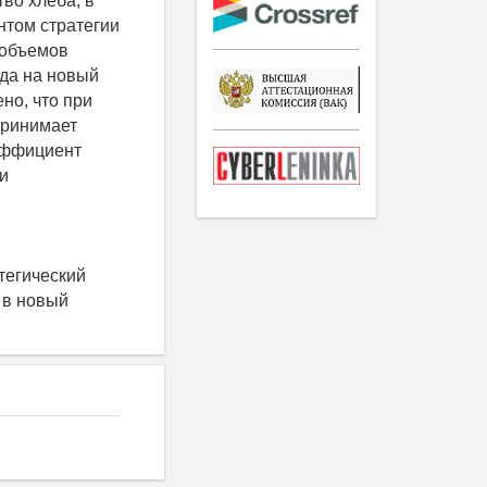
во хлеба, в
нтом стратегии
 объемов
да на новый
но, что при
принимает
оэффициент
и
тегический
 в новый