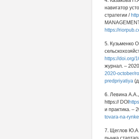
4. Казакова Н
навигатор уст
стратегии /
htt
MANAGEMENT. – 
https://riorpub
5. Кузьменко О
сельскохозяйст
https://doi.org
журнал. – 2020
2020-october/ro
predpriyatiya
(д
6. Левина А.А
https:// DOI
http
и практика. – 2
tovara-na-rynk
7. Щеглов Ю.А
рынка стартапа