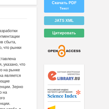
Скачать PDF
Текст
JATS XML
азработки
Цитировать
егментации
в сбыта,
, что рынки
ставлена
, указано, что
то на рынке
на является
ающие
енции. Зерно
о на
ого
енции.