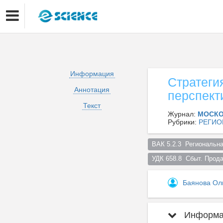
Информация
Стратеги
Аннотация
перспект
Текст
Журнал:
МОСКО
Рубрики:
РЕГИО
ВАК 5.2.3  Региональна
УДК 658.8  Сбыт. Прод
Баянова Ол
Информац