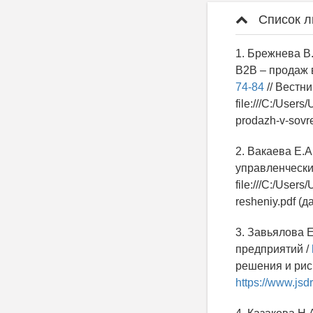
Список л
1. Брежнева В
В2В – продаж 
74-84
// Вестни
file:///C:/User
prodazh-v-sovr
2. Вакаева Е.А
управленческих
file:///C:/User
resheniy.pdf (
3. Завьялова Е
предприятий /
решения и риск
https://www.jsd