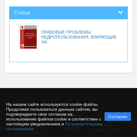
Статьи
ПРАВОВЫЕ ПРОБЛЕМЫ
НЕДРОПОЛЬЗОВАНИЯ, ВЛИЯЮЩИЕ
НА...
На нашем сайте используются cookie-файлы.
Продолжая пользоваться данным сайтом, вы
подтверждаете свое согласие на
© ecience.ru
Согласен
Политика
использование файлов cookie в соответствии с
защиты и
настоящим уведомлением и
Пользовательским
Powered by
ие
обработки
Поддержка
И
соглашением
.
Editorum,
2026
персональных