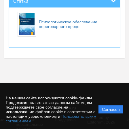
Статьи
Психологическое обеспечение
переговорного проце...
На нашем сайте используются cookie-файлы.
Продолжая пользоваться данным сайтом, вы
подтверждаете свое согласие на
© ecience.ru
Согласен
Политика
использование файлов cookie в соответствии с
защиты и
настоящим уведомлением и
Пользовательским
Powered by
ие
обработки
Поддержка
И
соглашением
.
Editorum,
2026
персональных