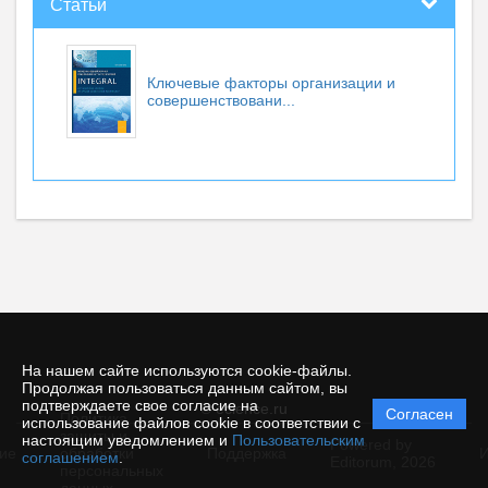
Статьи
Ключевые факторы организации и
совершенствовани...
На нашем сайте используются cookie-файлы.
Продолжая пользоваться данным сайтом, вы
подтверждаете свое согласие на
© ecience.ru
Согласен
Политика
использование файлов cookie в соответствии с
защиты и
настоящим уведомлением и
Пользовательским
Powered by
ие
обработки
Поддержка
И
соглашением
.
Editorum,
2026
персональных