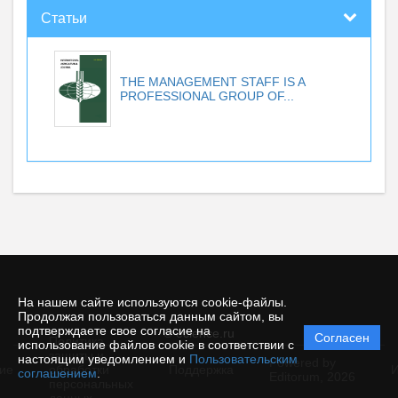
Статьи
THE MANAGEMENT STAFF IS A
PROFESSIONAL GROUP OF...
На нашем сайте используются cookie-файлы.
Продолжая пользоваться данным сайтом, вы
подтверждаете свое согласие на
© ecience.ru
Согласен
Политика
использование файлов cookie в соответствии с
защиты и
настоящим уведомлением и
Пользовательским
Powered by
ие
обработки
Поддержка
И
соглашением
.
Editorum,
2026
персональных