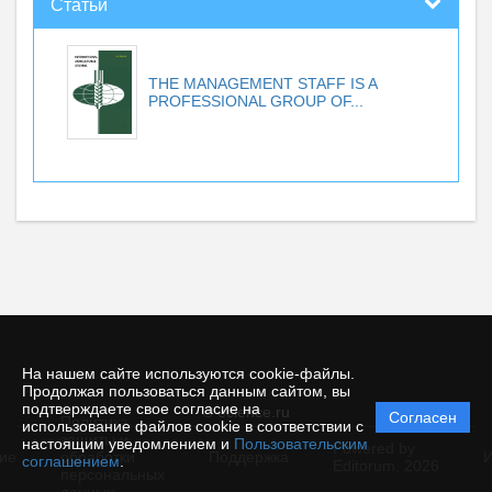
Статьи
THE MANAGEMENT STAFF IS A
PROFESSIONAL GROUP OF...
На нашем сайте используются cookie-файлы.
Продолжая пользоваться данным сайтом, вы
подтверждаете свое согласие на
© ecience.ru
Согласен
Политика
использование файлов cookie в соответствии с
защиты и
настоящим уведомлением и
Пользовательским
Powered by
ие
обработки
Поддержка
И
соглашением
.
Editorum,
2026
персональных