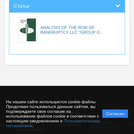
Статьи
ANALYSIS OF THE RISK OF
BANKRUPTCY LLC "GROUP O...
На нашем сайте используются cookie-файлы.
Продолжая пользоваться данным сайтом, вы
подтверждаете свое согласие на
© ecience.ru
Согласен
Политика
использование файлов cookie в соответствии с
защиты и
настоящим уведомлением и
Пользовательским
Powered by
ие
обработки
Поддержка
И
соглашением
.
Editorum,
2026
персональных