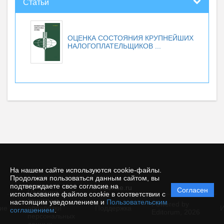
Статьи
ОЦЕНКА СОСТОЯНИЯ КРУПНЕЙШИХ
НАЛОГОПЛАТЕЛЬЩИКОВ ...
На нашем сайте используются cookie-файлы.
Продолжая пользоваться данным сайтом, вы
подтверждаете свое согласие на
© ecience.ru
Согласен
Политика
использование файлов cookie в соответствии с
защиты и
настоящим уведомлением и
Пользовательским
Powered by
ие
обработки
Поддержка
И
соглашением
.
Editorum,
2026
персональных