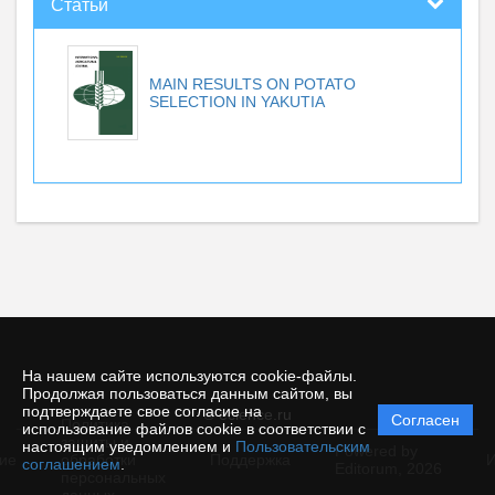
Статьи
MAIN RESULTS ON POTATO
SELECTION IN YAKUTIA
На нашем сайте используются cookie-файлы.
Продолжая пользоваться данным сайтом, вы
подтверждаете свое согласие на
© ecience.ru
Согласен
Политика
использование файлов cookie в соответствии с
защиты и
настоящим уведомлением и
Пользовательским
Powered by
ие
обработки
Поддержка
И
соглашением
.
Editorum,
2026
персональных