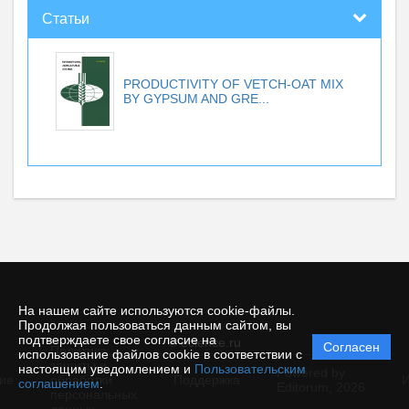
Статьи
PRODUCTIVITY OF VETCH-OAT MIX
BY GYPSUM AND GRE...
На нашем сайте используются cookie-файлы.
Продолжая пользоваться данным сайтом, вы
подтверждаете свое согласие на
© ecience.ru
Согласен
Политика
использование файлов cookie в соответствии с
защиты и
настоящим уведомлением и
Пользовательским
Powered by
ие
обработки
Поддержка
И
соглашением
.
Editorum,
2026
персональных