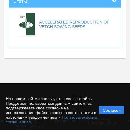
Статьи
ACCELERATED REPRODUCTION OF
VETCH SOWING SEEDS ...
На нашем сайте используются cookie-файлы.
Продолжая пользоваться данным сайтом, вы
подтверждаете свое согласие на
© ecience.ru
Согласен
Политика
использование файлов cookie в соответствии с
защиты и
настоящим уведомлением и
Пользовательским
Powered by
ие
обработки
Поддержка
И
соглашением
.
Editorum,
2026
персональных