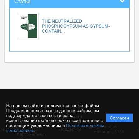
Статьи
THE NEUTRALIZED
PHOSPHOGYPSUM AS GYPSUM-
CONTAIN...
На нашем сайте используются cookie-файлы.
Продолжая пользоваться данным сайтом, вы
подтверждаете свое согласие на
© ecience.ru
Согласен
Политика
использование файлов cookie в соответствии с
защиты и
настоящим уведомлением и
Пользовательским
Powered by
ие
обработки
Поддержка
И
соглашением
.
Editorum,
2026
персональных