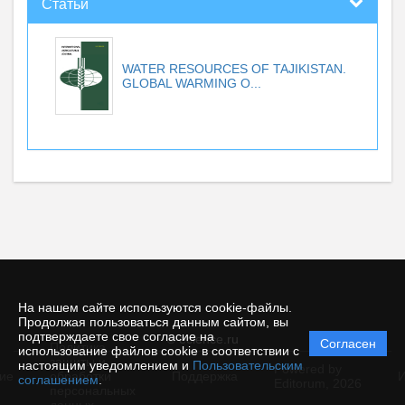
Статьи
WATER RESOURCES OF TAJIKISTAN.
GLOBAL WARMING O...
На нашем сайте используются cookie-файлы.
Продолжая пользоваться данным сайтом, вы
подтверждаете свое согласие на
© ecience.ru
Согласен
Политика
использование файлов cookie в соответствии с
защиты и
настоящим уведомлением и
Пользовательским
Powered by
ие
обработки
Поддержка
И
соглашением
.
Editorum,
2026
персональных