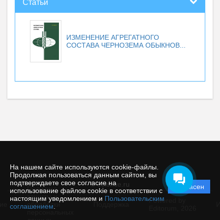
Статьи
ИЗМЕНЕНИЕ АГРЕГАТНОГО
СОСТАВА ЧЕРНОЗЕМА ОБЫКНОВ...
На нашем сайте используются cookie-файлы.
Продолжая пользоваться данным сайтом, вы
подтверждаете свое согласие на
© ecience.ru
Согласен
Политика
использование файлов cookie в соответствии с
защиты и
настоящим уведомлением и
Пользовательским
Powered by
ие
обработки
Поддержка
И
соглашением
.
Editorum,
2026
персональных