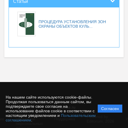
Статьи
ПРОЦЕДУРА УСТАНОВЛЕНИЯ ЗОН
ОХРАНЫ ОБЪЕКТОВ КУЛЬ...
На нашем сайте используются cookie-файлы.
Продолжая пользоваться данным сайтом, вы
подтверждаете свое согласие на
© ecience.ru
Согласен
Политика
использование файлов cookie в соответствии с
защиты и
настоящим уведомлением и
Пользовательским
Powered by
ие
обработки
Поддержка
И
соглашением
.
Editorum,
2026
персональных