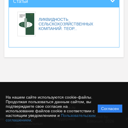
Статьи
ЛИКВИДНОСТЬ
СЕЛЬСКОХОЗЯЙСТВЕННЫХ
КОМПАНИЙ: ТЕОР...
На нашем сайте используются cookie-файлы.
Продолжая пользоваться данным сайтом, вы
подтверждаете свое согласие на
© ecience.ru
Согласен
Политика
использование файлов cookie в соответствии с
защиты и
настоящим уведомлением и
Пользовательским
Powered by
ие
обработки
Поддержка
И
соглашением
.
Editorum,
2026
персональных