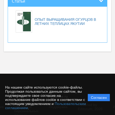
Статьи
ОПЫТ ВЫРАЩИВАНИЯ ОГУРЦОВ В
ЛЕТНИХ ТЕПЛИЦАХ ЯКУТИИ
На нашем сайте используются cookie-файлы.
Продолжая пользоваться данным сайтом, вы
подтверждаете свое согласие на
© ecience.ru
Согласен
Политика
использование файлов cookie в соответствии с
защиты и
настоящим уведомлением и
Пользовательским
Powered by
ие
обработки
Поддержка
И
соглашением
.
Editorum,
2026
персональных