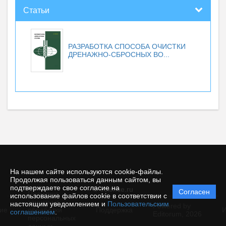
Статьи
РАЗРАБОТКА СПОСОБА ОЧИСТКИ
ДРЕНАЖНО-СБРОСНЫХ ВО...
На нашем сайте используются cookie-файлы.
Продолжая пользоваться данным сайтом, вы
подтверждаете свое согласие на
© ecience.ru
Согласен
Политика
использование файлов cookie в соответствии с
защиты и
настоящим уведомлением и
Пользовательским
Powered by
ие
обработки
Поддержка
И
соглашением
.
Editorum,
2026
персональных