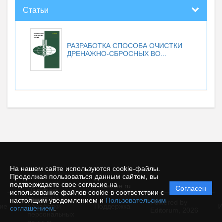
Статьи
РАЗРАБОТКА СПОСОБА ОЧИСТКИ
ДРЕНАЖНО-СБРОСНЫХ ВО...
На нашем сайте используются cookie-файлы.
Продолжая пользоваться данным сайтом, вы
подтверждаете свое согласие на
© ecience.ru
Согласен
Политика
использование файлов cookie в соответствии с
защиты и
настоящим уведомлением и
Пользовательским
Powered by
ие
обработки
Поддержка
И
соглашением
.
Editorum,
2026
персональных