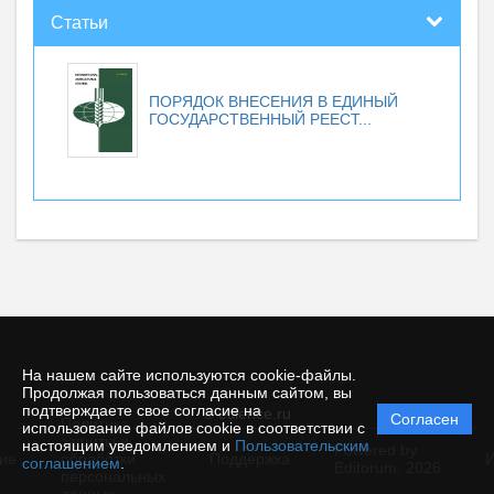
Статьи
ПОРЯДОК ВНЕСЕНИЯ В ЕДИНЫЙ
ГОСУДАРСТВЕННЫЙ РЕЕСТ...
На нашем сайте используются cookie-файлы.
Продолжая пользоваться данным сайтом, вы
подтверждаете свое согласие на
© ecience.ru
Согласен
Политика
использование файлов cookie в соответствии с
защиты и
настоящим уведомлением и
Пользовательским
Powered by
ие
обработки
Поддержка
И
соглашением
.
Editorum,
2026
персональных