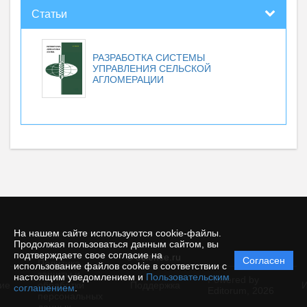
Статьи
РАЗРАБОТКА СИСТЕМЫ
УПРАВЛЕНИЯ СЕЛЬСКОЙ
АГЛОМЕРАЦИИ
На нашем сайте используются cookie-файлы.
Продолжая пользоваться данным сайтом, вы
подтверждаете свое согласие на
© ecience.ru
Согласен
Политика
использование файлов cookie в соответствии с
защиты и
настоящим уведомлением и
Пользовательским
Powered by
ие
обработки
Поддержка
И
соглашением
.
Editorum,
2026
персональных