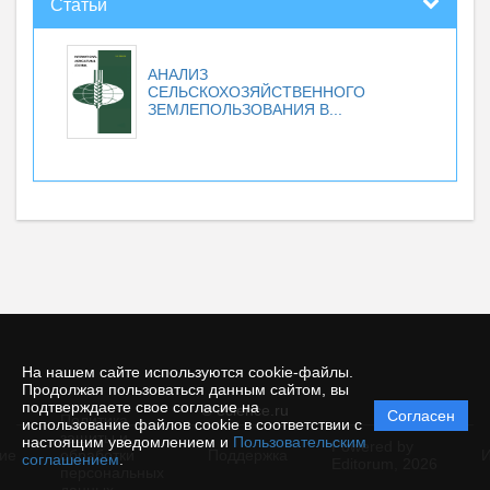
Статьи
АНАЛИЗ
СЕЛЬСКОХОЗЯЙСТВЕННОГО
ЗЕМЛЕПОЛЬЗОВАНИЯ В...
На нашем сайте используются cookie-файлы.
Продолжая пользоваться данным сайтом, вы
подтверждаете свое согласие на
© ecience.ru
Согласен
Политика
использование файлов cookie в соответствии с
защиты и
настоящим уведомлением и
Пользовательским
Powered by
ие
обработки
Поддержка
И
соглашением
.
Editorum,
2026
персональных