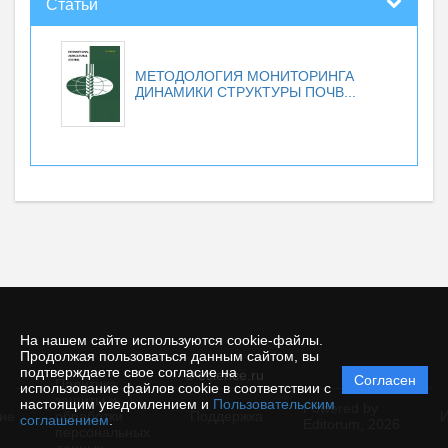
Статьи
МЕТОДОЛОГИЯ МОНИТОРИНГА
ДИНАМИКИ СТРУКТУРЫ ПОЧВ...
На нашем сайте используются cookie-файлы.
Продолжая пользоваться данным сайтом, вы
подтверждаете свое согласие на
© ecience.ru
Согласен
Политика
использование файлов cookie в соответствии с
защиты и
настоящим уведомлением и
Пользовательским
Powered by
ие
обработки
Поддержка
И
соглашением
.
Editorum,
2026
персональных