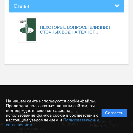
Статьи
НЕКОТОРЫЕ ВОПРОСЫ ВЛИЯНИЯ
СТОЧНЫХ ВОД НА ТЕХНОГ...
На нашем сайте используются cookie-файлы.
Продолжая пользоваться данным сайтом, вы
подтверждаете свое согласие на
© ecience.ru
Согласен
Политика
использование файлов cookie в соответствии с
защиты и
настоящим уведомлением и
Пользовательским
Powered by
ие
обработки
Поддержка
И
соглашением
.
Editorum,
2026
персональных