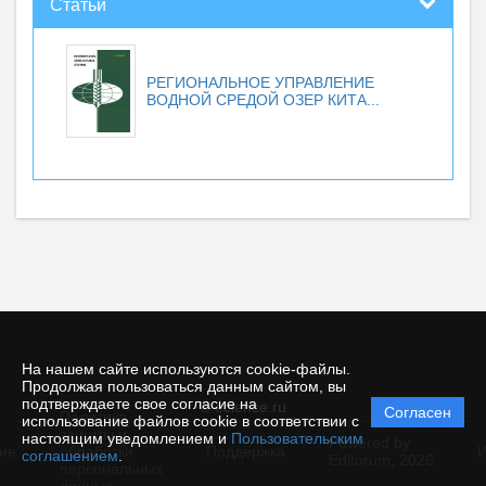
Статьи
РЕГИОНАЛЬНОЕ УПРАВЛЕНИЕ
ВОДНОЙ СРЕДОЙ ОЗЕР КИТА...
На нашем сайте используются cookie-файлы.
Продолжая пользоваться данным сайтом, вы
подтверждаете свое согласие на
© ecience.ru
Согласен
Политика
использование файлов cookie в соответствии с
защиты и
настоящим уведомлением и
Пользовательским
Powered by
ие
обработки
Поддержка
И
соглашением
.
Editorum,
2026
персональных