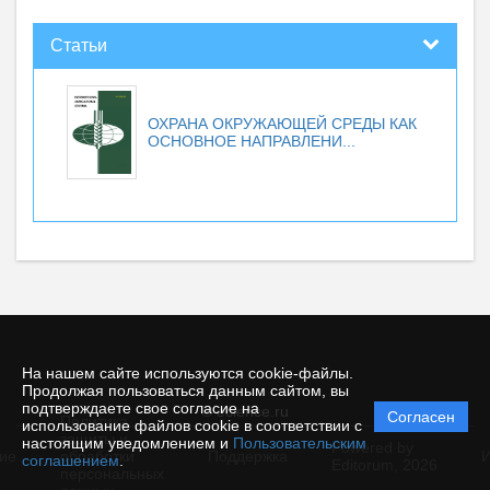
Статьи
ОХРАНА ОКРУЖАЮЩЕЙ СРЕДЫ КАК
ОСНОВНОЕ НАПРАВЛЕНИ...
На нашем сайте используются cookie-файлы.
Продолжая пользоваться данным сайтом, вы
подтверждаете свое согласие на
© ecience.ru
Согласен
Политика
использование файлов cookie в соответствии с
защиты и
настоящим уведомлением и
Пользовательским
Powered by
ие
обработки
Поддержка
И
соглашением
.
Editorum,
2026
персональных