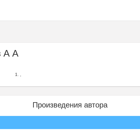
 А А
,
Произведения автора