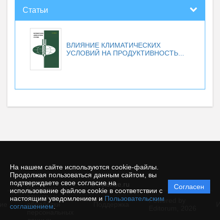
Статьи
ВЛИЯНИЕ КЛИМАТИЧЕСКИХ
УСЛОВИЙ НА ПРОДУКТИВНОСТЬ...
На нашем сайте используются cookie-файлы.
Продолжая пользоваться данным сайтом, вы
подтверждаете свое согласие на
© ecience.ru
Согласен
Политика
использование файлов cookie в соответствии с
защиты и
настоящим уведомлением и
Пользовательским
Powered by
ие
обработки
Поддержка
И
соглашением
.
Editorum,
2026
персональных