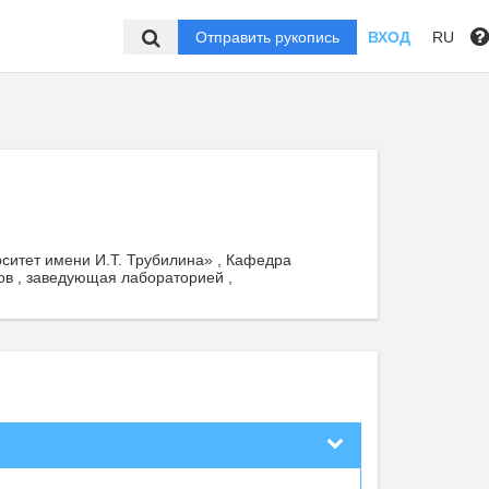
Отправить рукопись
ВХОД
RU
ситет имени И.Т. Трубилина» , Кафедра
ов , заведующая лабораторией ,