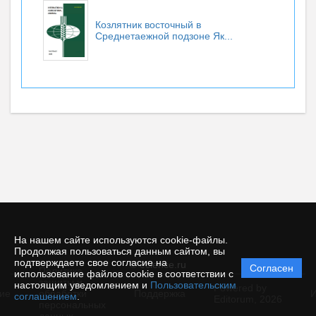
Козлятник восточный в
Среднетаежной подзоне Як...
На нашем сайте используются cookie-файлы.
Продолжая пользоваться данным сайтом, вы
подтверждаете свое согласие на
© ecience.ru
Согласен
Политика
использование файлов cookie в соответствии с
защиты и
настоящим уведомлением и
Пользовательским
Powered by
ие
обработки
Поддержка
И
соглашением
.
Editorum,
2026
персональных