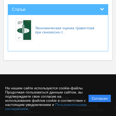
Статьи
Экономическая оценка травостоев
при сенокосно-т...
На нашем сайте используются cookie-файлы.
Продолжая пользоваться данным сайтом, вы
подтверждаете свое согласие на
© ecience.ru
Согласен
Политика
использование файлов cookie в соответствии с
защиты и
настоящим уведомлением и
Пользовательским
Powered by
ие
обработки
Поддержка
И
соглашением
.
Editorum,
2026
персональных