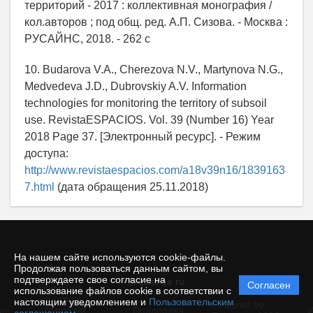
территорий - 2017 : коллективная монография /
кол.авторов ; под общ. ред. А.П. Сизова. - Москва :
РУСАЙНС, 2018. - 262 с
10. Budarova V.A., Cherezova N.V., Martynova N.G.,
Medvedeva J.D., Dubrovskiy A.V. Information
technologies for monitoring the territory of subsoil
use. RevistaESPACIOS. Vol. 39 (Number 16) Year
2018 Page 37. [Электронный ресурс]. - Режим
доступа:
http://www.revistaespacios.com/a18v39n16/1839163
7.html
(дата обращения 25.11.2018)
На нашем сайте используются cookie-файлы.
Продолжая пользоваться данным сайтом, вы
подтверждаете свое согласие на
© ecience.ru
Согласен
Политика
использование файлов cookie в соответствии с
защиты и
настоящим уведомлением и
Пользовательским
Powered by
ие
обработки
Поддержка
И