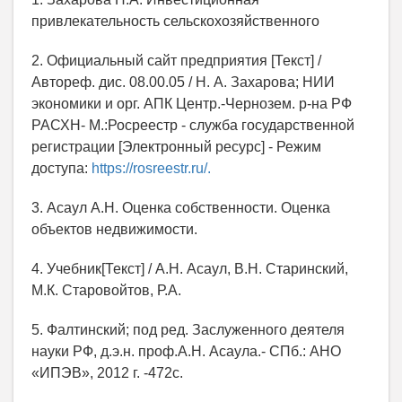
привлекательность сельскохозяйственного
2. Официальный сайт предприятия [Текст] /
Автореф. дис. 08.00.05 / Н. А. Захарова; НИИ
экономики и орг. АПК Центр.-Чернозем. р-на РФ
РАСХН- М.:Росреестр - служба государственной
регистрации [Электронный ресурс] - Режим
доступа:
https://rosreestr.ru/.
3. Асаул А.Н. Оценка собственности. Оценка
объектов недвижимости.
4. Учебник[Текст] / А.Н. Асаул, В.Н. Старинский,
М.К. Старовойтов, Р.А.
5. Фалтинский; под ред. Заслуженного деятеля
науки РФ, д.э.н. проф.А.Н. Асаула.- СПб.: АНО
«ИПЭВ», 2012 г. -472с.