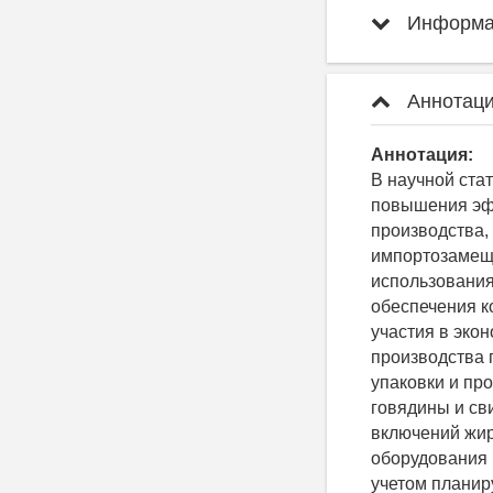
Информац
Аннотаци
Аннотация:
В научной ста
повышения эф
производства,
импортозамещ
использования
обеспечения к
участия в эко
производства 
упаковки и пр
говядины и св
включений жир
оборудования 
учетом планир