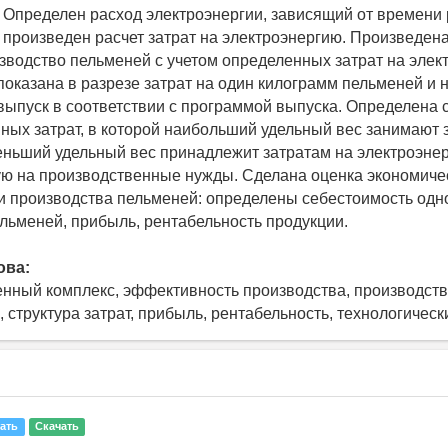
 Определен расход электроэнергии, зависящий от времени
 произведен расчет затрат на электроэнергию. Произведен
изводство пельменей с учетом определенных затрат на элек
показана в разрезе затрат на один килограмм пельменей и 
ыпуск в соответствии с программой выпуска. Определена 
ных затрат, в которой наибольший удельный вес занимают 
еньший удельный вес принадлежит затратам на электроэне
ю на производственные нужды. Сделана оценка экономиче
 производства пельменей: определены себестоимость одн
льменей, прибыль, рентабельность продукции.
ова:
ный комплекс, эффективность производства, производств
 структура затрат, прибыль, рентабельность, технологичес
ать
Скачать