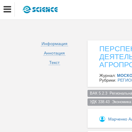
Информация
ПЕРСПЕ
Аннотация
ДЕЯТЕЛ
Текст
АГРОПР
Журнал:
МОСКО
Рубрики:
РЕГИО
ВАК 5.2.3  Региональна
УДК 338.43  Экономика
Марченко А