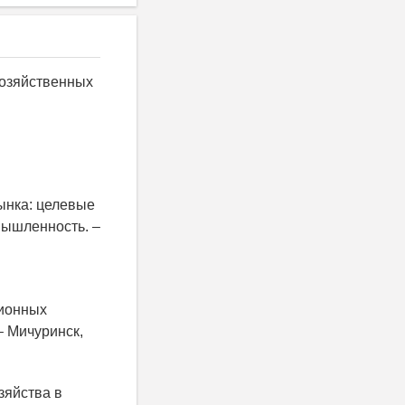
хозяйственных
ынка: целевые
мышленность. –
ционных
– Мичуринск,
зяйства в