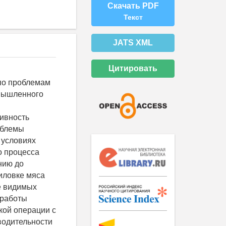
Скачать PDF
Текст
JATS XML
Цитировать
 по проблемам
мышленного
ивность
облемы
 условиях
о процесса
нию до
иловке мяса
е видимых
 работы
кой операции с
водительности