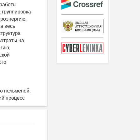
 работы
а группировка
троэнергию.
на весь
структура
затраты на
ргию,
ской
ого
о пельменей,
кий процесс