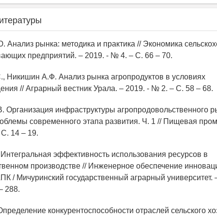
итературы
Ю. Анализ рынка: методика и практика // Экономика сельско
ющих предприятий. – 2019. - № 4. – С. 66 – 70.
С., Никишин А.Ф. Анализ рынка агропродуктов в условиях
ия // Аграрный вестник Урала. – 2019. - № 2. – С. 58 – 68.
.В. Организация инфраструктуры агропродовольственного р
роблемы современного этапа развития. Ч. 1 // Пищевая про
 С. 14 – 19.
. Интегральная эффективность использования ресурсов в
твенном производстве // Инженерное обеспечение иннова
АПК / Мичуринский государственный аграрный университет. 
– 288.
 Определение конкурентоспособности отраслей сельского хо