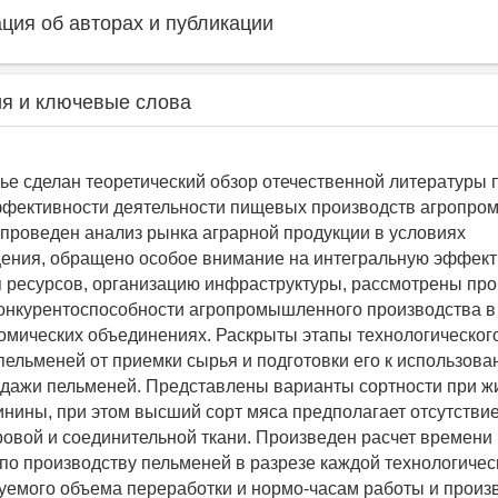
ия об авторах и публикации
я и ключевые слова
тье сделан теоретический обзор отечественной литературы
фективности деятельности пищевых производств агропро
 проведен анализ рынка аграрной продукции в условиях
ения, обращено особое внимание на интегральную эффект
 ресурсов, организацию инфраструктуры, рассмотрены пр
онкурентоспособности агропромышленного производства в
номических объединениях. Раскрыты этапы технологическог
пельменей от приемки сырья и подготовки его к использова
одажи пельменей. Представлены варианты сортности при ж
инины, при этом высший сорт мяса предполагает отсутстви
овой и соединительной ткани. Произведен расчет времени
по производству пельменей в разрезе каждой технологичес
уемого объема переработки и нормо-часам работы и произ