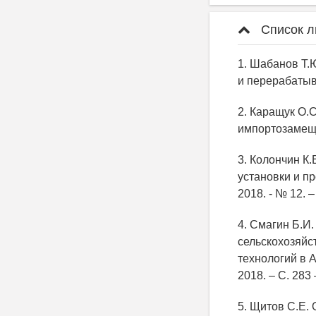
Список л
1. Шабанов Т.
и перерабатыва
2. Каращук О.
импортозамещен
3. Колончин К
установки и п
2018. - № 12. –
4. Смагин Б.И
сельскохозяйс
технологий в 
2018. – С. 283 
5. Щитов С.Е.