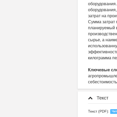
оборудования.
оборудования,
затрат на про
Сумма затрат 
планируемый в
производствен
сырье, а наим
использованну
эффективности
килограмма пе
Ключевые сл
агропромышлен
себестоимость,
Текст
Текст (PDF):
Чит