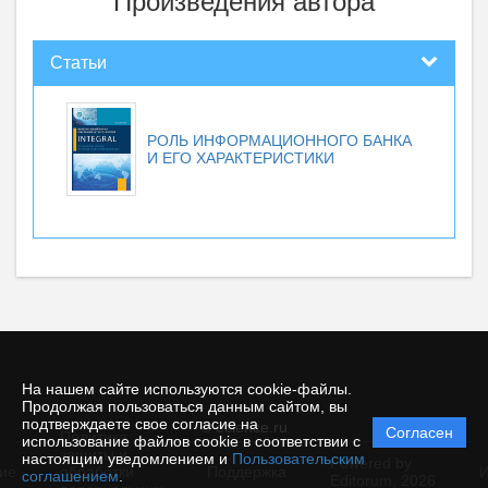
Произведения автора
Статьи
РОЛЬ ИНФОРМАЦИОННОГО БАНКА
И ЕГО ХАРАКТЕРИСТИКИ
На нашем сайте используются cookie-файлы.
Продолжая пользоваться данным сайтом, вы
подтверждаете свое согласие на
© ecience.ru
Согласен
Политика
использование файлов cookie в соответствии с
защиты и
настоящим уведомлением и
Пользовательским
Powered by
ие
обработки
Поддержка
И
соглашением
.
Editorum,
2026