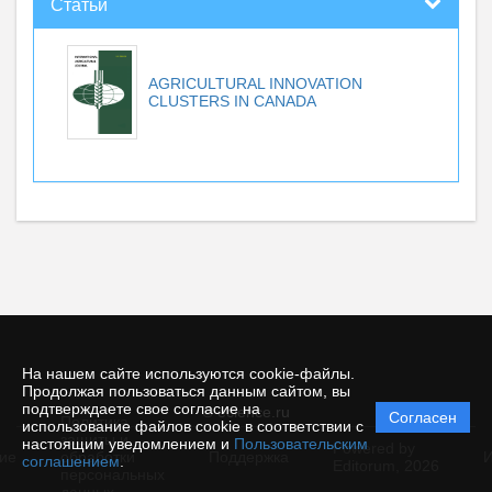
Статьи
AGRICULTURAL INNOVATION
CLUSTERS IN CANADA
На нашем сайте используются cookie-файлы.
Продолжая пользоваться данным сайтом, вы
подтверждаете свое согласие на
© ecience.ru
Согласен
Политика
использование файлов cookie в соответствии с
защиты и
настоящим уведомлением и
Пользовательским
Powered by
ие
обработки
Поддержка
И
соглашением
.
Editorum,
2026
персональных