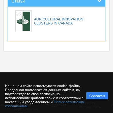
Статьи
AGRICULTURAL INNOVATION
CLUSTERS IN CANADA
На нашем сайте используются cookie-файлы.
Продолжая пользоваться данным сайтом, вы
подтверждаете свое согласие на
© ecience.ru
Согласен
Политика
использование файлов cookie в соответствии с
защиты и
настоящим уведомлением и
Пользовательским
Powered by
ие
обработки
Поддержка
И
соглашением
.
Editorum,
2026
персональных