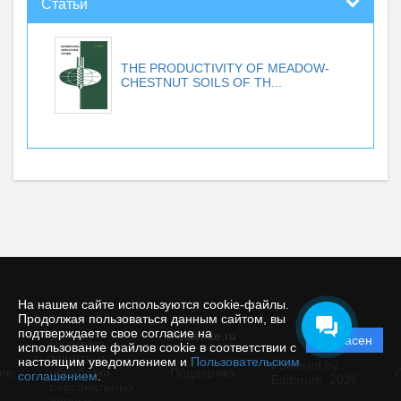
Статьи
THE PRODUCTIVITY OF MEADOW-
CHESTNUT SOILS OF TH...
На нашем сайте используются cookie-файлы.
Продолжая пользоваться данным сайтом, вы
подтверждаете свое согласие на
© ecience.ru
Согласен
Политика
использование файлов cookie в соответствии с
защиты и
настоящим уведомлением и
Пользовательским
Powered by
ие
обработки
Поддержка
И
соглашением
.
Editorum,
2026
персональных