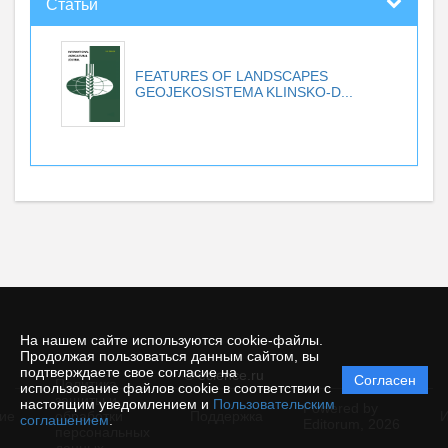
Статьи
FEATURES OF LANDSCAPES
GEOJEKOSISTEMA KLINSKO-D...
На нашем сайте используются cookie-файлы.
Продолжая пользоваться данным сайтом, вы
подтверждаете свое согласие на
© ecience.ru
Согласен
Политика
использование файлов cookie в соответствии с
защиты и
настоящим уведомлением и
Пользовательским
Powered by
ие
обработки
Поддержка
И
соглашением
.
Editorum,
2026
персональных